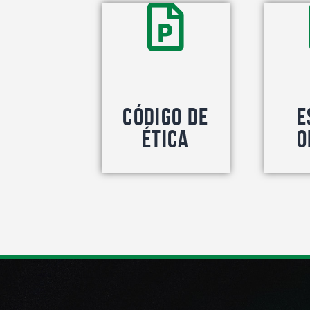
Código de
E
Ética
O