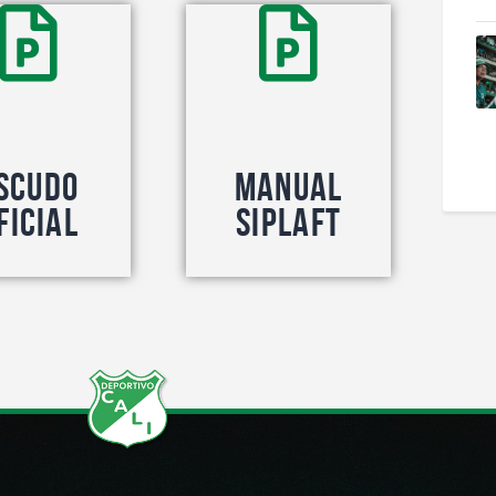
scudo
Manual
ficial
Siplaft