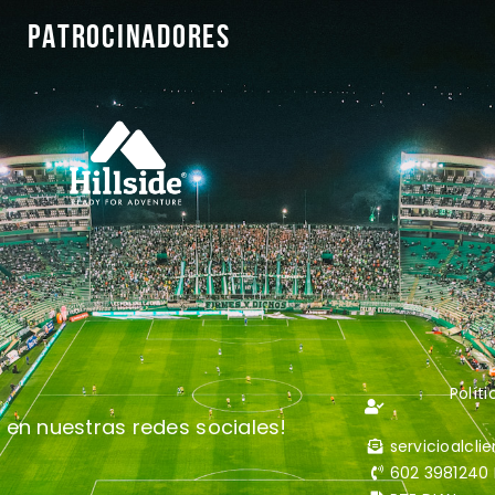
PATROCINADORES
Polít
 en nuestras redes sociales!
servicioalcl
602 3981240 E