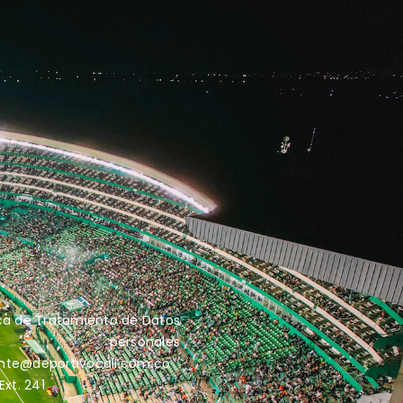
ica de Tratamiento de Datos
personales
iente@deportivocali.com.co
xt. 241