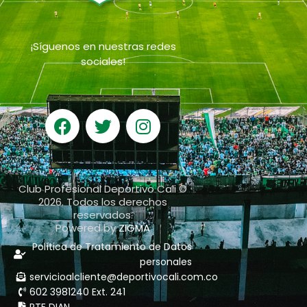
¡Síguenos en nuestras redes
sociales!
Club Profesional Deportivo Cali ©
2026. Todos los derechos
reservados.
Powered by
ZIGMA
Política de Tratamiento de Datos
personales
servicioalcliente@deportivocali.com.co
602 3981240 Ext. 241