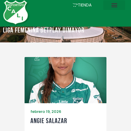
INICIO
TIENDA
COMUNICACIONES
EL CLUB
Liga Femenina BetPlay DIMAYOR
FÚTBOL
ACADEMIA
ESTADIO
ASOCIADOS
PQRS
TIENDA
febrero 19, 2026
Angie Salazar