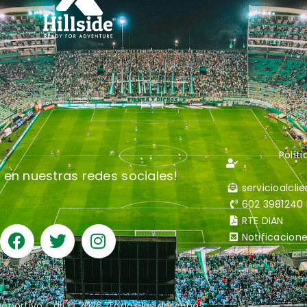
Polít
 en nuestras redes sociales!
servicioalcl
602 3981240 E
RTE DIAN
Notificacione
Deportivo Cali © 2026. Todos los derechos