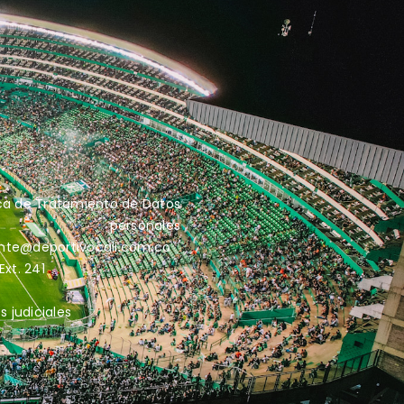
ica de Tratamiento de Datos
personales
iente@deportivocali.com.co
xt. 241
s judiciales