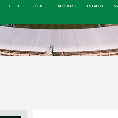
INICIO
EL CLUB
FÚTBOL
ACADEMIA
ESTADIO
A
COMUNICACIONES
EL CLUB
FÚTBOL
ACADEMIA
ESTADIO
ASOCIADOS
PQRS
TIENDA