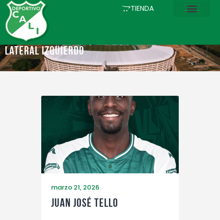
INICIO
TIENDA
COMUNICACIONES
EL CLUB
Lateral Izquierdo
FÚTBOL
ACADEMIA
ESTADIO
ASOCIADOS
PQRS
TIENDA
marzo 21, 2026
Juan José Tello