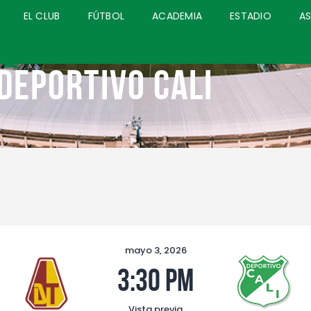
INICIO
EL CLUB
FÚTBOL
ACADEMIA
ESTADIO
A
COMUNICACIONES
EL CLUB
Deportivo Cali
FÚTBOL
ACADEMIA
ESTADIO
ASOCIADOS
PQRS
TIENDA
mayo 3, 2026
3:30 pm
Vista previa