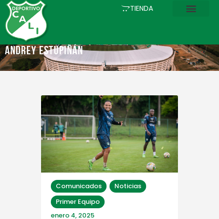
INICIO
TIENDA
COMUNICACIONES
EL CLUB
ANDREY ESTUPIÑÁN
FÚTBOL
ACADEMIA
ESTADIO
ASOCIADOS
PQRS
TIENDA
Comunicados
Noticias
Primer Equipo
enero 4, 2025