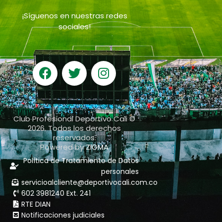
¡Síguenos en nuestras redes
sociales!
Club Profesional Deportivo Cali ©
2026. Todos los derechos
reservados.
Powered by
ZIGMA
Política de Tratamiento de Datos
personales
servicioalcliente@deportivocali.com.co
602 3981240 Ext. 241
RTE DIAN
Notificaciones judiciales