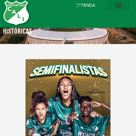
INICIO
TIENDA
COMUNICACIONES
EL CLUB
Históricas
FÚTBOL
ACADEMIA
ESTADIO
ASOCIADOS
PQRS
TIENDA