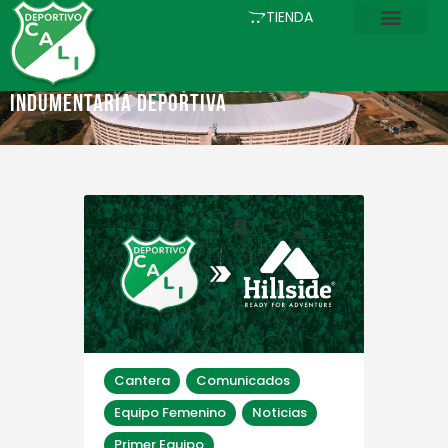
INICIO
TIENDA
COMUNICACIONES
EL CLUB
INDUMENTARIA DEPORTIVA
FÚTBOL
ACADEMIA
ESTADIO
ASOCIADOS
PQRS
TIENDA
Cantera
Comunicados
Equipo Femenino
Noticias
Primer Equipo