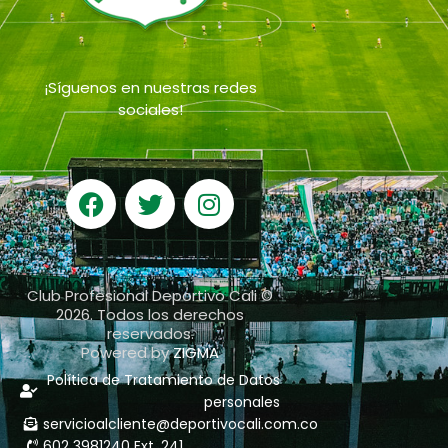
¡Síguenos en nuestras redes
sociales!
Club Profesional Deportivo Cali ©
2026. Todos los derechos
reservados.
Powered by
ZIGMA
Política de Tratamiento de Datos
personales
servicioalcliente@deportivocali.com.co
602 3981240 Ext. 241