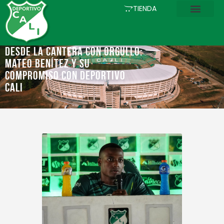
INICIO
TIENDA
COMUNICACIONES
EL CLUB
Desde la cantera con orgullo:
Mateo Benítez y su
FÚTBOL
compromiso con Deportivo
ACADEMIA
Cali
ESTADIO
ASOCIADOS
PQRS
TIENDA