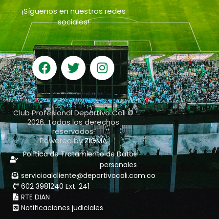
¡Síguenos en nuestras redes
sociales!
Club Profesional Deportivo Cali ©
2026. Todos los derechos
reservados.
Powered by
ZIGMA
Política de Tratamiento de Datos
personales
servicioalcliente@deportivocali.com.co
602 3981240 Ext. 241
RTE DIAN
Notificaciones judiciales