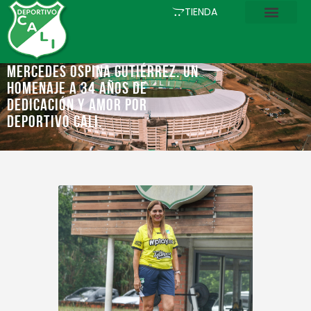
INICIO
TIENDA
COMUNICACIONES
EL CLUB
MERCEDES OSPINA GUTIÉRREZ. UN
HOMENAJE A 34 AÑOS DE
FÚTBOL
DEDICACIÓN Y AMOR POR
ACADEMIA
DEPORTIVO CALI.
ESTADIO
ASOCIADOS
PQRS
TIENDA