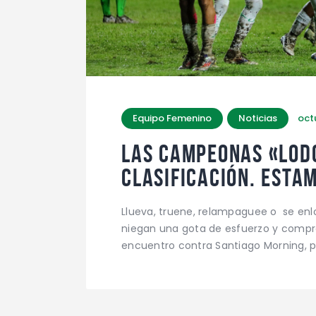
Equipo Femenino
Noticias
oct
LAS CAMPEONAS «LODO
CLASIFICACIÓN. ESTA
Llueva, truene, relampaguee o se enl
niegan una gota de esfuerzo y comprom
encuentro contra Santiago Morning, po