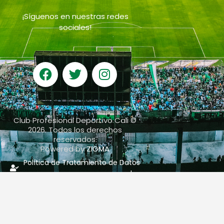
¡Síguenos en nuestras redes
sociales!
Club Profesional Deportivo Cali ©
2026. Todos los derechos
reservados.
Powered by
ZIGMA
Política de Tratamiento de Datos
personales
servicioalcliente@deportivocali.com.co
602 3981240 Ext. 241
RTE DIAN
Notificaciones judiciales