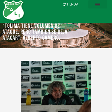
INICIO
TIENDA
COMUNICACIONES
EL CLUB
“Tolima tiene volumen de
ataque, pero también se deja
FÚTBOL
atacar”: Alberto Gamero.
ACADEMIA
ESTADIO
ASOCIADOS
PQRS
TIENDA