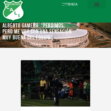
INICIO
TIENDA
COMUNICACIONES
EL CLUB
Alberto Gamero: “Perdimos,
pero me voy con una sensación
FÚTBOL
muy buena del equipo”
ACADEMIA
ESTADIO
ASOCIADOS
PQRS
TIENDA