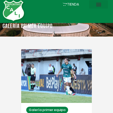
INICIO
TIENDA
COMUNICACIONES
EL CLUB
Galería primer equipo
FÚTBOL
ACADEMIA
ESTADIO
ASOCIADOS
PQRS
TIENDA
Galería primer equipo