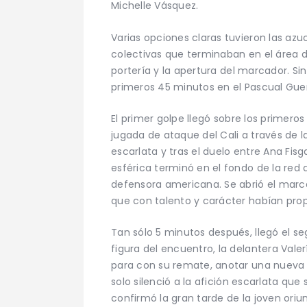
Michelle Vásquez.
Varias opciones claras tuvieron las azu
colectivas que terminaban en el área d
portería y la apertura del marcador. Si
primeros 45 minutos en el Pascual Guer
El primer golpe llegó sobre los primer
jugada de ataque del Cali a través de 
escarlata y tras el duelo entre Ana Fisga
esférica terminó en el fondo de la red 
defensora americana. Se abrió el marca
que con talento y carácter habían pro
Tan sólo 5 minutos después, llegó el se
figura del encuentro, la delantera Vale
para con su remate, anotar una nueva v
solo silenció a la afición escarlata qu
confirmó la gran tarde de la joven oriun