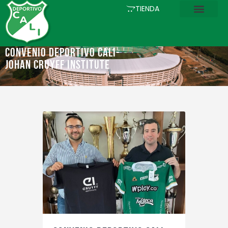
INICIO
TIENDA
COMUNICACIONES
EL CLUB
Convenio Deportivo Cali-
Johan Cruyff Institute
FÚTBOL
ACADEMIA
ESTADIO
ASOCIADOS
PQRS
TIENDA