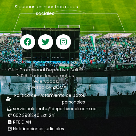
¡Síguenos en nuestras redes
sociales!
Club Profesional Deportivo Cali ©
2026. Todos los derechos
reservados.
Powered by
ZIGMA
Política de Tratamiento de Datos
personales
servicioalcliente@deportivocali.com.co
602 3981240 Ext. 241
RTE DIAN
Notificaciones judiciales