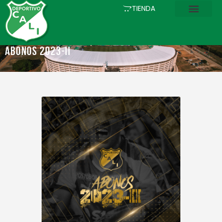
INICIO
TIENDA
COMUNICACIONES
EL CLUB
ABONOS 2023-II
FÚTBOL
ACADEMIA
ESTADIO
ASOCIADOS
PQRS
TIENDA