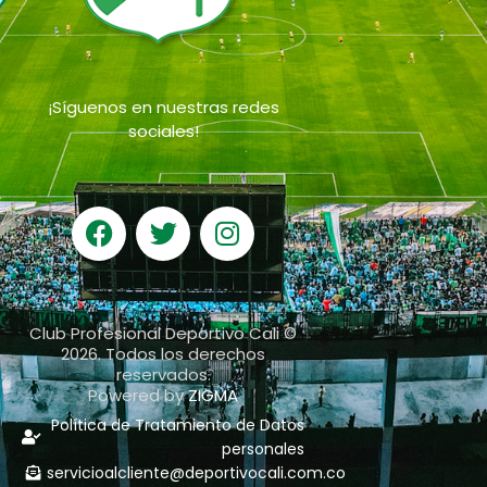
¡Síguenos en nuestras redes
sociales!
Club Profesional Deportivo Cali ©
2026. Todos los derechos
reservados.
Powered by
ZIGMA
Política de Tratamiento de Datos
personales
servicioalcliente@deportivocali.com.co