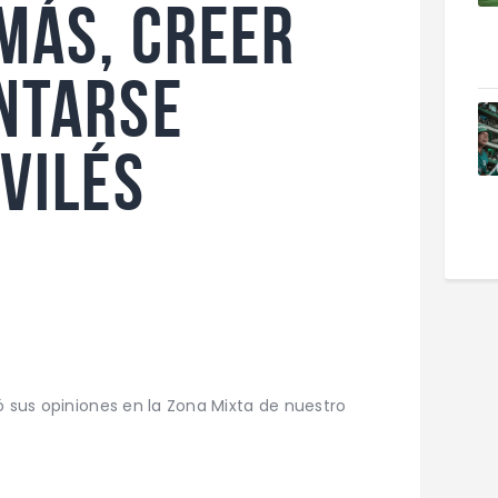
más, creer
ntarse
Avilés
ó sus opiniones en la Zona Mixta de nuestro